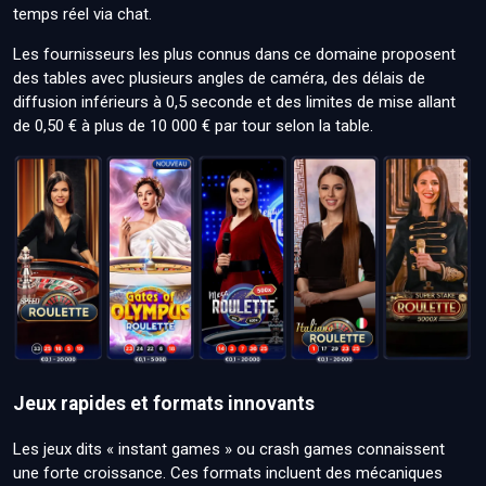
temps réel via chat.
Les fournisseurs les plus connus dans ce domaine proposent
des tables avec plusieurs angles de caméra, des délais de
diffusion inférieurs à 0,5 seconde et des limites de mise allant
de 0,50 € à plus de 10 000 € par tour selon la table.
Jeux rapides et formats innovants
Les jeux dits « instant games » ou crash games connaissent
une forte croissance. Ces formats incluent des mécaniques