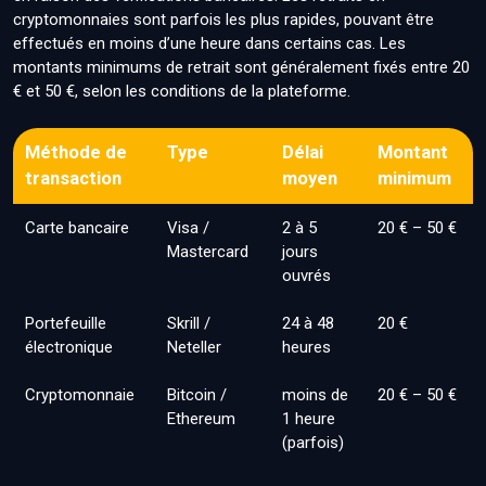
cryptomonnaies sont parfois les plus rapides, pouvant être
effectués en moins d’une heure dans certains cas. Les
montants minimums de retrait sont généralement fixés entre 20
€ et 50 €, selon les conditions de la plateforme.
Méthode de
Type
Délai
Montant
transaction
moyen
minimum
Carte bancaire
Visa /
2 à 5
20 € – 50 €
Mastercard
jours
ouvrés
Portefeuille
Skrill /
24 à 48
20 €
électronique
Neteller
heures
Cryptomonnaie
Bitcoin /
moins de
20 € – 50 €
Ethereum
1 heure
(parfois)