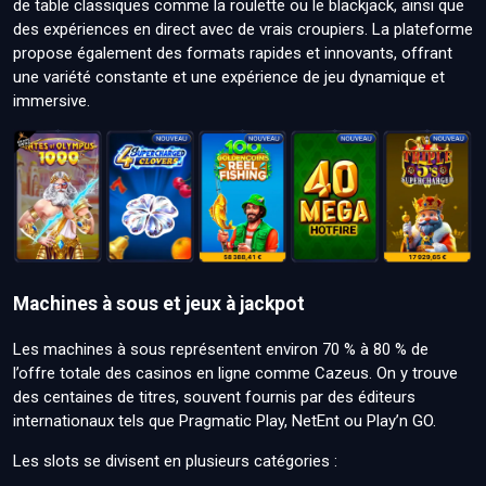
de table classiques comme la roulette ou le blackjack, ainsi que
des expériences en direct avec de vrais croupiers. La plateforme
propose également des formats rapides et innovants, offrant
une variété constante et une expérience de jeu dynamique et
immersive.
Machines à sous et jeux à jackpot
Les machines à sous représentent environ 70 % à 80 % de
l’offre totale des casinos en ligne comme Cazeus. On y trouve
des centaines de titres, souvent fournis par des éditeurs
internationaux tels que Pragmatic Play, NetEnt ou Play’n GO.
Les slots se divisent en plusieurs catégories :