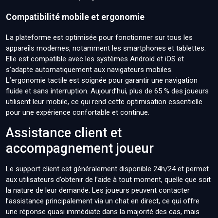
Compatibilité mobile et ergonomie
La plateforme est optimisée pour fonctionner sur tous les
appareils modernes, notamment les smartphones et tablettes.
Elle est compatible avec les systèmes Android et iOS et
s’adapte automatiquement aux navigateurs mobiles.
L’ergonomie tactile est soignée pour garantir une navigation
fluide et sans interruption. Aujourd’hui, plus de 65 % des joueurs
utilisent leur mobile, ce qui rend cette optimisation essentielle
pour une expérience confortable et continue.
Assistance client et
accompagnement joueur
Le support client est généralement disponible 24h/24 et permet
aux utilisateurs d’obtenir de l’aide à tout moment, quelle que soit
la nature de leur demande. Les joueurs peuvent contacter
l’assistance principalement via un chat en direct, ce qui offre
une réponse quasi immédiate dans la majorité des cas, mais