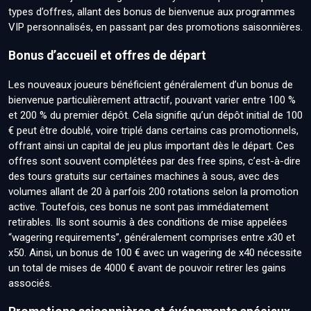
types d’offres, allant des bonus de bienvenue aux programmes
VIP personnalisés, en passant par des promotions saisonnières.
Bonus d’accueil et offres de départ
Les nouveaux joueurs bénéficient généralement d’un bonus de
bienvenue particulièrement attractif, pouvant varier entre 100 %
et 200 % du premier dépôt. Cela signifie qu’un dépôt initial de 100
€ peut être doublé, voire triplé dans certains cas promotionnels,
offrant ainsi un capital de jeu plus important dès le départ. Ces
offres sont souvent complétées par des free spins, c’est-à-dire
des tours gratuits sur certaines machines à sous, avec des
volumes allant de 20 à parfois 200 rotations selon la promotion
active. Toutefois, ces bonus ne sont pas immédiatement
retirables. Ils sont soumis à des conditions de mise appelées
“wagering requirements”, généralement comprises entre x30 et
x50. Ainsi, un bonus de 100 € avec un wagering de x40 nécessite
un total de mises de 4000 € avant de pouvoir retirer les gains
associés.