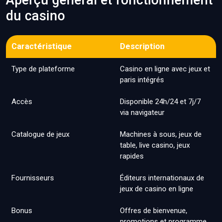
Aperçu général et fonctionnement
Assistance client et accompagnement joueur
du casino
Sécurité, réglementation et protection des joueurs
FAQ
Caractéristique
Description
Type de plateforme
Casino en ligne avec jeux et
paris intégrés
Accès
Disponible 24h/24 et 7j/7
via navigateur
Catalogue de jeux
Machines à sous, jeux de
table, live casino, jeux
rapides
Fournisseurs
Éditeurs internationaux de
jeux de casino en ligne
Bonus
Offres de bienvenue,
promotions et programme