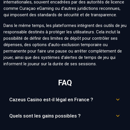
internationales, souvent encadrées par des autorités de licence
comme Curaçao eGaming ou d’autres juridictions reconnues,
qui imposent des standards de sécurité et de transparence.
Dans le même temps, les plateformes intègrent des outils de jeu
responsable destinés à protéger les utilisateurs. Cela inclut la
possibilité de définir des limites de dépôt pour contrôler ses
dépenses, des options d’auto-exclusion temporaire ou
permanente pour faire une pause ou arrêter complètement de
jouer, ainsi que des systèmes d’alertes de temps de jeu qui
informent le joueur sur la durée de ses sessions.
FAQ
Cazeus Casino est-il légal en France ?
Quels sont les gains possibles ?
La légalité dépend de la licence du site et de la 
réglementation française. En France, seuls certains types 
de jeux en ligne sont officiellement autorisés par l’ANJ. 