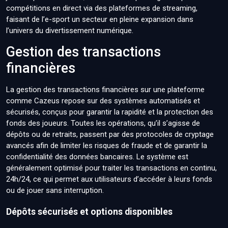
compétitions en direct via des plateformes de streaming,
faisant de l’e-sport un secteur en pleine expansion dans
l’univers du divertissement numérique.
Gestion des transactions
financières
La gestion des transactions financières sur une plateforme
comme Cazeus repose sur des systèmes automatisés et
sécurisés, conçus pour garantir la rapidité et la protection des
fonds des joueurs. Toutes les opérations, qu’il s’agisse de
dépôts ou de retraits, passent par des protocoles de cryptage
avancés afin de limiter les risques de fraude et de garantir la
confidentialité des données bancaires. Le système est
généralement optimisé pour traiter les transactions en continu,
24h/24, ce qui permet aux utilisateurs d’accéder à leurs fonds
ou de jouer sans interruption.
Dépôts sécurisés et options disponibles