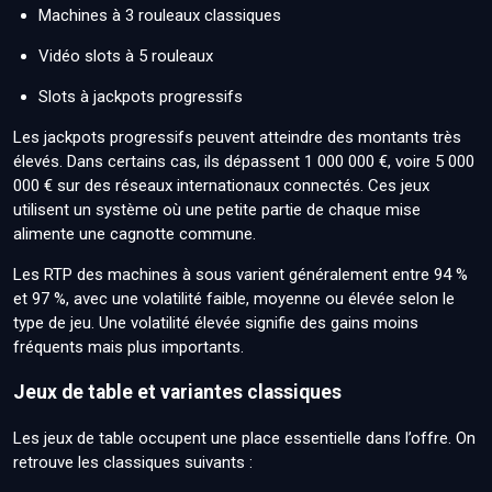
Machines à 3 rouleaux classiques
Vidéo slots à 5 rouleaux
Slots à jackpots progressifs
Les jackpots progressifs peuvent atteindre des montants très
élevés. Dans certains cas, ils dépassent 1 000 000 €, voire 5 000
000 € sur des réseaux internationaux connectés. Ces jeux
utilisent un système où une petite partie de chaque mise
alimente une cagnotte commune.
Les RTP des machines à sous varient généralement entre 94 %
et 97 %, avec une volatilité faible, moyenne ou élevée selon le
type de jeu. Une volatilité élevée signifie des gains moins
fréquents mais plus importants.
Jeux de table et variantes classiques
Les jeux de table occupent une place essentielle dans l’offre. On
retrouve les classiques suivants :