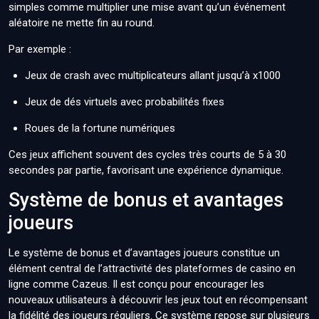
simples comme multiplier une mise avant qu’un événement
aléatoire ne mette fin au round.
Par exemple :
Jeux de crash avec multiplicateurs allant jusqu’à x1000
Jeux de dés virtuels avec probabilités fixes
Roues de la fortune numériques
Ces jeux affichent souvent des cycles très courts de 5 à 30
secondes par partie, favorisant une expérience dynamique.
Système de bonus et avantages
joueurs
Le système de bonus et d’avantages joueurs constitue un
élément central de l’attractivité des plateformes de casino en
ligne comme Cazeus. Il est conçu pour encourager les
nouveaux utilisateurs à découvrir les jeux tout en récompensant
la fidélité des joueurs réguliers. Ce système repose sur plusieurs